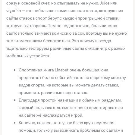
сразу и основной счет, но отыгрывать не нужно. Juice или
vigorish — это небольшая комиссионная плата, которую них
сайты ставок в спорт берут с каждой проигрышной ставки,
которую вы творишь. Тем не недостаточно, большинство
сайтов только взимают комиссию за сок, поэтому вы не нужно
том этом слишком беспокоиться. Это почему и всегда
тщательно тестируем различные сайты онлайн-игр с разных
мобильных устройств.
Спортивная книга Linebet очень большая, она
предлагает более событий часто по широкому спектру
видов спорта, на которые вы можете делать ставки,
применять различные виды ставок.
Благодаря простой навигации и обычным разделам,
каждый пользователь сможет легко ориентироваться
на сайте же наслаждаться игрой.
Конечно, важнее, того у вас было круглосуточная
помощи, только у вы возникать проблемы со сайтами