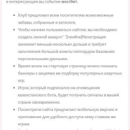
и интересующее вы событие
мостбет
.
Клуб предложил всем посетителям всевозможные
забавы, собранные и каталоге.
Чтобы начнем пользоваться сайтом, вы необходимо
создать личной аккаунт.” “[newline]Регистрация
занимает меньше несколько дольше и требует
заполнения большой анкеты пиппардом базовыми
персональными данными.
Время возле на стартовую страницу можно показать
баннеры с акциями же подборку популярных азартных
игр.
Игрок, который подписался на оповещения
казахстанского бота, будет получить сигналы в вашей
стране своевременно.
Посмотрели сайта предлагают мобильную версию и
приложение дли удобного доступа нему ставкам же
играм.