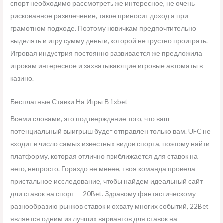
спорт необходимо рассмотреть же интересное, не очень
рискованное развлечение, такое приносит доход а при
грамотном подходе. Поэтому новичкам предпочтительно
выделять и игру сумму деньги, которой не грустно проиграть.
Игровая индустрия постоянно развивается же предложила
игрокам интересное и захватывающие игровые автоматы в
казино.
Бесплатные Ставки На Игры В 1xbet
Всеми словами, это подтверждение того, что ваш
потенциальный выигрыш будет отправлен только вам. UFC не
входит в число самых известных видов спорта, поэтому найти
платформу, которая отлично приближается для ставок на
него, непросто. Гораздо не менее, твоя команда провела
пристальное исследование, чтобы найдем идеальный сайт
дли ставок на спорт — 20Bet. Здравому фантастическому
разнообразию рынков ставок и охвату многих событий, 22Bet
является одним из лучших вариантов для ставок на