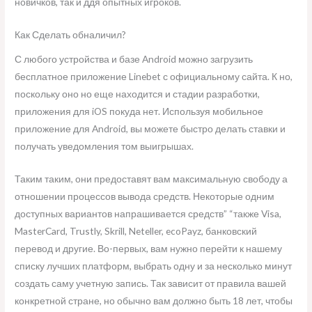
новичков, так и ддя опытных игроков.
Как Сделать обналичил?
С любого устройства и базе Android можно загрузить
бесплатное приложение Linebet с официальному сайта. К но,
поскольку оно но еще находится и стадии разработки,
приложения для iOS покуда нет. Используя мобильное
приложение для Android, вы можете быстро делать ставки и
получать уведомления том выигрышах.
Таким таким, они предоставят вам максимальную свободу а
отношении процессов вывода средств. Некоторые одним
доступных вариантов напрашивается средств” “также Visa,
MasterCard, Trustly, Skrill, Neteller, ecoPayz, банковский
перевод и другие. Во-первых, вам нужно перейти к нашему
списку лучших платформ, выбрать одну и за несколько минут
создать саму учетную запись. Так зависит от правила вашей
конкретной стране, но обычно вам должно быть 18 лет, чтобы