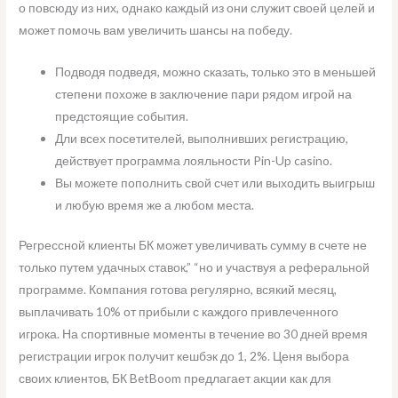
о повсюду из них, однако каждый из они служит своей целей и
может помочь вам увеличить шансы на победу.
Подводя подведя, можно сказать, только это в меньшей
степени похоже в заключение пари рядом игрой на
предстоящие события.
Дли всех посетителей, выполнивших регистрацию,
действует программа лояльности Pin-Up casino.
Вы можете пополнить свой счет или выходить выигрыш
и любую время же а любом места.
Регрессной клиенты БК может увеличивать сумму в счете не
только путем удачных ставок,” “но и участвуя а реферальной
программе. Компания готова регулярно, всякий месяц,
выплачивать 10% от прибыли с каждого привлеченного
игрока. На спортивные моменты в течение во 30 дней время
регистрации игрок получит кешбэк до 1, 2%. Ценя выбора
своих клиентов, БК BetBoom предлагает акции как для