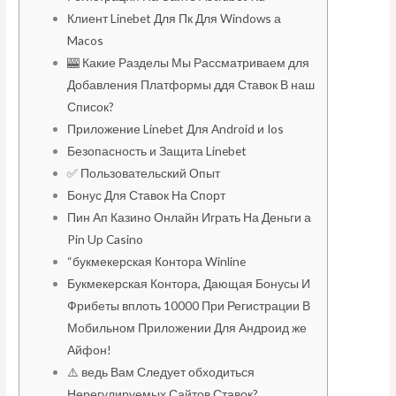
Клиент Linebet Для Пк Для Windows а
Macos
🎰 Какие Разделы Мы Рассматриваем для
Добавления Платформы ддя Ставок В наш
Список?
Приложение Linebet Для Android и Ios
Безопасность и Защита Linebet
✅ Пользовательский Опыт
Бонус Для Ставок На Спорт
Пин Ап Казино Онлайн Играть На Деньги а
Pin Up Casino
“букмекерская Контора Winline
Букмекерская Контора, Дающая Бонусы И
Фрибеты вплоть 10000 При Регистрации В
Мобильном Приложении Для Андроид же
Айфон!
⚠️ ведь Вам Следует обходиться
Нерегулируемых Сайтов Ставок?