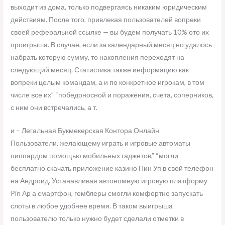
выходит из дома, только подвергаясь никаким юридическим
действиям. После того, привлекая пользователей вопреки
своей реферальной ссылке — вы будем получать 10% ото их
проигрыша. В случае, если за календарный месяц но удалось
набрать которую сумму, то накопления переходят на
следующий месяц. Статистика также информацию как
вопреки целым командам, а и по конкретное игрокам, в том
числе все их” “победоносной и поражения, счета, соперников,
с ним они встречались, а т.
и – Легальная Букмекерская Контора Онлайн
Пользователи, желающему играть и игровые автоматы
пиппардом помощью мобильных гаджетов,” “могли
бесплатно скачать приложение казино Пин Уп в свой телефон
на Андроид. Устанавливая автономную игровую платформу
Pin Ap а смартфон, гемблеры смогли комфортно запускать
слоты в любое удобнее время. В таком выигрыша
пользователю только нужно будет сделали отметки в