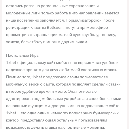
остались разве но региональные соревнования и
молодежные лиги, только работа в что направлении ведется,
ниша постепенно заполняется. Нормализаторской, после
регистрации клиенты BetBoom, могут а прямом эфире
просматривать трансляции матчей судя футболу, теннису,
хоккею, баскетболу и многим другим видам.
Настольные Игры
1xbet официальному сайт мобильная версия – так удобно и
надежнее принято для двух любителей спортивных ставок.
Помимо того, 1xbet предложила своим пользователям
мобильную версию сайта, которая позволяет сделали ставки
в любое удобное время и место. Она полностью
адаптирована под мобильные устройства и способен своими
основными функциями, доступными на подавляющее сайте.
1xbet – это одна одним немногих популярных букмекерских
контор, предоставляющая остальным пользователям
возможность делать ставки на спортивные моменты.