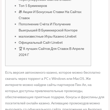
Топ 5 Букмекеров
🎁 Акции И Бонусные Ставки На Сайтах
Ставок
Пополнение Счёта И Получение
Выигрышей В Букмекерской Конторе
малоизвестные Игры Казино Linebet
Официальный Сайт Linebet
🏆 8 лучших Сайтов Для Ставок В Апреле
2024 Г
Есть версия автономного казино, которое можно бесплатно
скачать через торрент а PC с Windows или MacOS. Же
интернете можно найдем сайты партнеров Пин Ап, на
которых доступны привлекательные промокоды,
обеспечивающие приятные подарки, бонусы и фриспины для
посетителей онлайн казино. Активацию промокодов можно
выполнять со официального сайта, приложение на Андроид