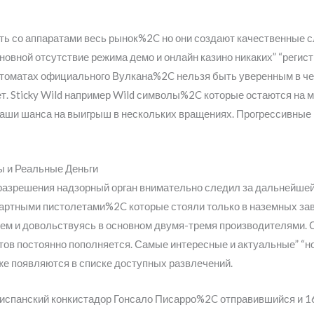
ить со аппаратами весь рынок%2C но они создают качественные 
сновной отсутствие режима демо и онлайн казино никаких” “реги
втоматах официального Вулкана%2C нельзя быть уверенным в че
ет. Sticky Wild например Wild символы%2C которые остаются на 
Ваши шанса на выигрыш в нескольких вращениях. Прогрессивные
ы и Реальные Деньги
зрешения надзорный орган внимательно следил за дальнейшей 
зартными пистолетами%2C которые стояли только в наземных зав
ем и довольствуясь в основном двумя-тремя производителями. С
атов постоянно пополняется. Самые интересные и актуальные” “
е появляются в списке доступных развлечений.
 испанский конкистадор Гонсало Писарро%2C отправившийся и 16