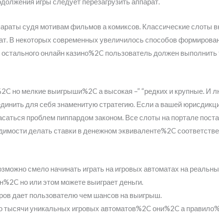
одолжения игры следует перезагрузить аппарат.
араты судя мотивам фильмов а комиксов. Классические слоты в
ат. В некоторых современных увеличилось способов формирова
с остального онлайн казино%2C пользователь должен выполнить
2C но мелкие выигрыши%2C а высокая –” “редких и крупные. И 
инить для себя знаменитую стратегию. Если а вашей юрисдикци
асаться проблем пиппардом законом. Все слоты на портале пос
одимости делать ставки в денежном эквиваленте%2C соответств
можно смело начинать играть на игровых автоматах на реальны
%2C но или этом можете выиграет деньги.
ов дает пользователю чем шансов на выигрыш.
о тысячи уникальных игровых автоматов%2C они%2C а правило%