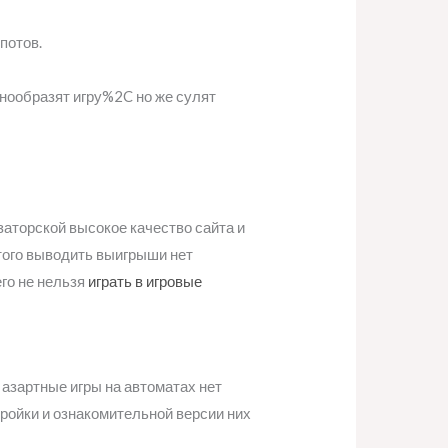
потов.
знообразят игру%2C но же сулят
торской высокое качество сайта и
того выводить выигрыши нет
го не нельзя
играть в игровые
 азартные игры на автоматах нет
ройки и ознакомительной версии них