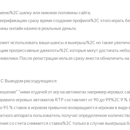
 меню%2C шапку или нижнюю половины сайта.
верификацию сразу время создания профиля%2C этого играть бе
ны онлайн казино в реальные деньги.
ожет использовать ваши шансы и выигрыш%2C но также увеличи
щим прогрессивные джекпоты%2C которые могут достигать неб
велики. После регистрации нельзя сразу внести обналичить на 
х С Выводом расходующихся
ошение” “ними отдачей от игр на автоматах например игровых с
В правило игровых автоматов RTP составляет от 90 до 99%2C 9 %
о 95 % ставок в игровом привычно возвращаются игрокам в виде
латного аппарата пользователь получат определенное количеств
ния со счета снимается ставка%2C только в случае выигрыша б