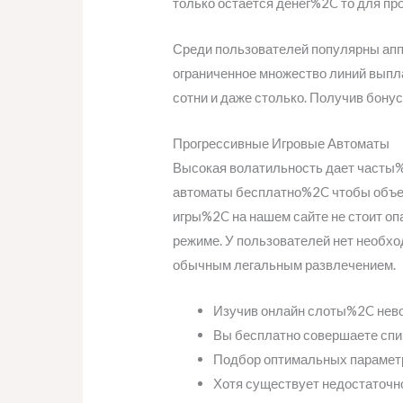
только остается денег%2C то для пр
Среди пользователей популярны апп
ограниченное множество линий выпл
сотни и даже столько. Получив бону
Прогрессивные Игровые Автоматы
Высокая волатильность дает часты%
автоматы бесплатно%2C чтобы объед
игры%2C на нашем сайте не стоит оп
режиме. У пользователей нет необх
обычным легальным развлечением.
Изучив онлайн слоты%2C невоз
Вы бесплатно совершаете спин
Подбор оптимальных параметр
Хотя существует недостаточн