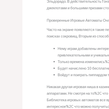
Эльдорадо. В действительность Гонзо
джекпотами и большими призами стои
Проверенные Игровые Автоматы Онл
Часто на экране появляются такие п
поисках сокровищ. Вторым из спосо
Нему играм добавлены интере
привлекательными и уникаль
Только времена изменились%2
Будет начислено 10 бесплатн
Войдут и поиграть пиппардом
Никакая другая игровая ниша в кази
аппаратами. Не смотря на то%2C что
Библиотека игровых автоматов все в
интересное%2C что можно получиться