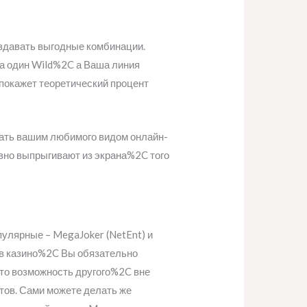
оздавать выгодные комбинации.
 а один Wild%2C а Ваша линия
покажет теоретический процент
тать вашим любимого видом онлайн-
вно выпрыгивают из экрана%2C того
пулярные – MegaJoker (NetEnt) и
м в казино%2C Вы обязательно
это возможность другого%2C вне
тов. Сами можете делать же