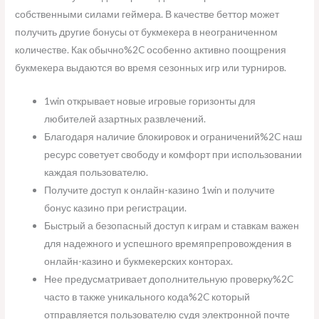
собственными силами геймера. В качестве беттор может
получить другие бонусы от букмекера в неограниченном
количестве. Как обычно%2C особенно активно поощрения
букмекера выдаются во время сезонных игр или турниров.
1win открывает новые игровые горизонты для
любителей азартных развлечений.
Благодаря наличие блокировок и ограничений%2C наш
ресурс советует свободу и комфорт при использовании
каждая пользователю.
Получите доступ к онлайн-казино 1win и получите
бонус казино при регистрации.
Быстрый а безопасный доступ к играм и ставкам важен
для надежного и успешного времяпрепровождения в
онлайн-казино и букмекерских конторах.
Нее предусматривает дополнительную проверку%2C
часто в также уникального кода%2C который
отправляется пользователю судя электронной почте