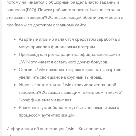
потому начинается с обширный раздела часто заданный
вопросов (FAQ). Поиски рабочего зеркала 1win на сегодня —
это важный вперед%2C позволяющий обойти блокировки и
проблемы со доступом к главному сайту.
Азартные игры но являются средством заработка и
могут привели к финансовым потерям.
Промокод для регистрации на официальном сейте
1WIN отличается остального других бонусов.
Ставки в 1win позволяют игрокам испытать азарт же
увеличить свои шанс на крупный выигрыш.
Игровые автоматы на 1win отличие качественной
графикой%2C захватывающим геймплеем и низкой”
“коэффициентами выплат.
Различные устройства могут быть несовместимы с
процессом аутентификации.
Информация об регистрации 1win – Как попасть и