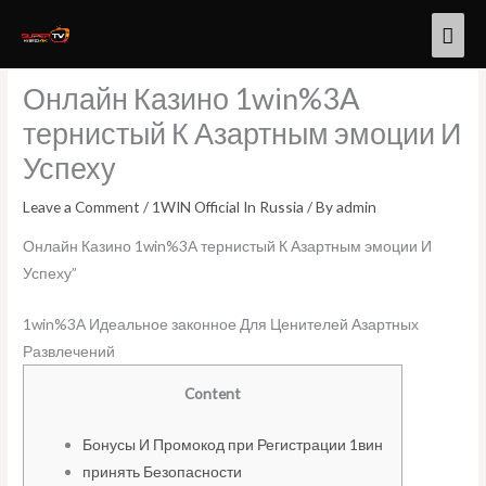
Skip
Mai
to
Men
content
Онлайн Казино 1win%3A
тернистый К Азартным эмоции И
Успеху
Leave a Comment
/
1WIN Official In Russia
/ By
admin
Онлайн Казино 1win%3A тернистый К Азартным эмоции И
Успеху”
1win%3A Идеальное законное Для Ценителей Азартных
Развлечений
Content
Бонусы И Промокод при Регистрации 1вин
принять Безопасности