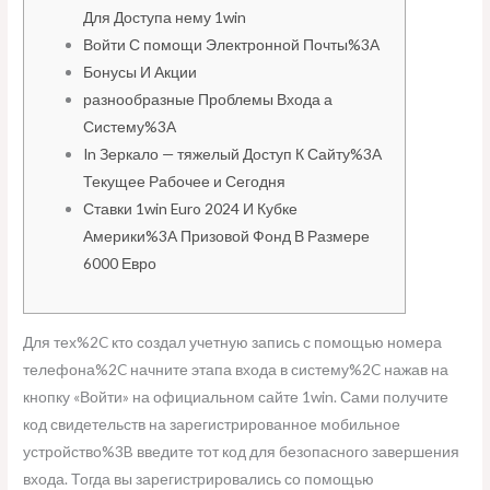
Для Доступа нему 1win
Войти С помощи Электронной Почты%3A
Бонусы И Акции
разнообразные Проблемы Входа а
Систему%3A
In Зеркало — тяжелый Доступ К Сайту%3A
Текущее Рабочее и Сегодня
Ставки 1win Euro 2024 И Кубке
Америки%3A Призовой Фонд В Размере
6000 Евро
Для тех%2C кто создал учетную запись с помощью номера
телефона%2C начните этапа входа в систему%2C нажав на
кнопку «Войти» на официальном сайте 1win. Сами получите
код свидетельств на зарегистрированное мобильное
устройство%3B введите тот код для безопасного завершения
входа. Тогда вы зарегистрировались со помощью