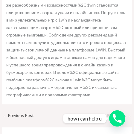
же разнообразными возможностями%2C 1win становится
олицетворением азарта и удачи и онлайн играх. Погрузитесь
в мир увлекательных игр с 1win и наслаждайтесь
захватывающим азартом%2C который или принести вам
огромные выигрыши. Соблюдение других рекомендаций
поможет вам получить удовольствие ото игрового процесса а
защитить свои личной данные на платформе 1WIN. Быстрый
и безопасный доступ к играм и ставкам важен для надежного
и успешного времяпрепровождения в онлайн-казино и
букмекерских конторах. В целом%2C официальные сайты
гемблинг-платформ%2C включая 1win%2C могут быть
подвержены различным ограничениям%2C их связаны с
географическими и правовыми факторами.
←
Previous Post
Next Post
→
how i can help u