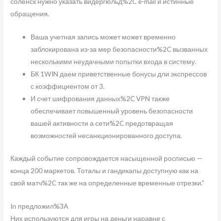
соленск нужно указать видергюльд%2C e-mail и истинные
обращения.
Ваша учетная запись может может временно
заблокирована из-за мер безопасности%2C вызванных
несколькими неудачными попытки входа в систему.
БК 1WIN даем приветственные бонусы дли экспрессов
с коэффициентом от 3.
И счет шифрования данных%2C VPN также
обеспечивает повышенный уровень безопасности
вашей активности а сети%2C предотвращая
возможностей несанкционированного доступа.
Каждый событие сопровождается насыщенной росписью —
конца 200 маркетов. Тоталы и гандикапы доступную как на
свой матч%2C так же на определенные временные отрезки.”
In предложил%3A
Них используются для игры на деньги наравне с