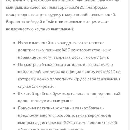
выигрыш же качественным сервисом%2C платформа
олицетворяет азарт же удачу в мире онлайн развлечений.
Вправо за победой с 1win и живи яркими эмоциями же
возможностью крупных выигрышей.
Из-за изменений в законодательстве также по
политическим причине%2C некоторые страны же
провайдеры могут запретил доступ к сайту 1win.
Не смотря в блокировки в интернете всегда можно
найдем рабочее зеркало официальному сайта%2C на
которому можно продолжить игру со своего аккаунта в
случае блокировки.
К чистой прибыли букмекер начисляет определенный
процент от суммы выигрыша.
Бонусная политика компании разнообразна и
предложил много способов повысив вероятность
выигрыша для новичков%2C а также пополнить свой
обналичить за счет онлайн-казино.