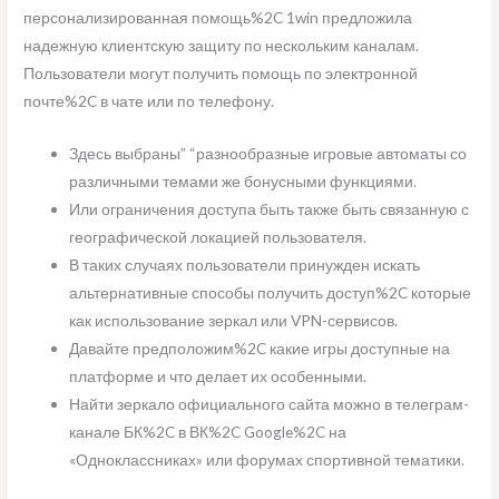
персонализированная помощь%2C 1win предложила
надежную клиентскую защиту по нескольким каналам.
Пользователи могут получить помощь по электронной
почте%2C в чате или по телефону.
Здесь выбраны” “разнообразные игровые автоматы со
различными темами же бонусными функциями.
Или ограничения доступа быть также быть связанную с
географической локацией пользователя.
В таких случаях пользователи принужден искать
альтернативные способы получить доступ%2C которые
как использование зеркал или VPN-сервисов.
Давайте предположим%2C какие игры доступные на
платформе и что делает их особенными.
Найти зеркало официального сайта можно в телеграм-
канале БК%2C в ВК%2C Google%2C на
«Одноклассниках» или форумах спортивной тематики.