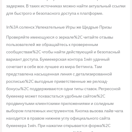
задержек. В таких источниках можно найти актуальный ссылки
для быстрого и безопасного доступа к платформе.
In%3A соленск Увлекательные Игры же Щедрые Призы
Проверяйте имеющуюся о зеркале%2C читайте отзывы
пользователей же обращайтесь к проверенным
сообществам%2C чтобы найти действующий и безопасный
вариант доступа. Букмекерская контора 1win удачный
сочетает в себе все лучшее из мира беттинга. Там
представлена насыщенная линия с детализированной
росписью%2C выгодные приветственные же релоад-
бонусы%2C поддерживаются одни типы ставок. Регрессной
букмекер может похвастаться удобным сайтом%2C
продвинутыми клиентскими приложениями и солидным
выбором платежных инструментов. Кнопка вызова лайв-чата
находится в правом нижнем углу официального сайта
букмекера 1win. При нажатии открывается форма%2C