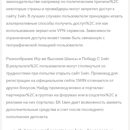
законодательстве например по политическим причине%2C
некоторые страны и провайдеры могут запретил доступ к
сайту 1win. В лучших случаях пользователи принужден искать
альтернативные способы получить доступ%2C эти как
использование зеркал или VPN-сервисов. Зависимости
ограничения доступа может также быть связанную с
географической локацией пользователя.
Разнообразие Игр же Высокие Шансы и Победу С 1win
В результате%2C пользователи могут столкнуться со
трудностями при попытки открыть сайт 1win. Промокод для
регистрации на официальном сейте 1WIN отличается от
других бонусов. Найду промокод можно и порталах-
партнерах%2C в группах на форумах или в соцсетях%2C а
рекламе на них порталах. БК 1вин дает возможность заиметь
дополнительные средства и счет после последнего
пополнения депозита.