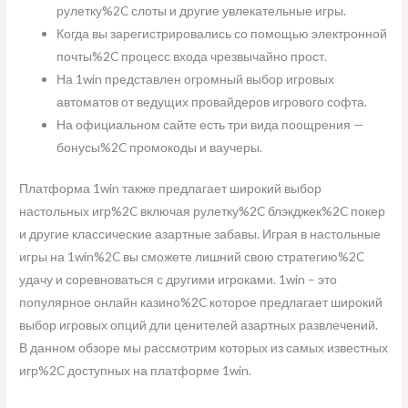
рулетку%2C слоты и другие увлекательные игры.
Когда вы зарегистрировались со помощью электронной
почты%2C процесс входа чрезвычайно прост.
На 1win представлен огромный выбор игровых
автоматов от ведущих провайдеров игрового софта.
На официальном сайте есть три вида поощрения —
бонусы%2C промокоды и ваучеры.
Платформа 1win также предлагает широкий выбор
настольных игр%2C включая рулетку%2C блэкджек%2C покер
и другие классические азартные забавы. Играя в настольные
игры на 1win%2C вы сможете лишний свою стратегию%2C
удачу и соревноваться с другими игроками. 1win – это
популярное онлайн казино%2C которое предлагает широкий
выбор игровых опций дли ценителей азартных развлечений.
В данном обзоре мы рассмотрим которых из самых известных
игр%2C доступных на платформе 1win.