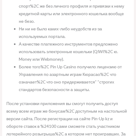
спорт%2C же без личного профиля и привязки к нему
кредитной карты или электронного кошелька вообще
не безо.
Ни ни не было каких-либо неудобств из-за
используемых портала.
А качестве платежного инструментов предложено
использовать электронные кошельки (QIWI%2C ю.
Money или Webmoney).
Более того%2C Pin Up Casino получило лицензию от
Управления по азартным играм Кюрасао%2C что
означает%2C что оно придерживается” “строгих
стандартов безопасности а защиты.
После установки приложения вы смогут получить доступ
всему всем играм же бонусам%2C доступным на настольной
версии сайта. После регистрации на сайте Pin-Up kz и
обороте ставок в %24100 сами сможете стать участником
лотерейного розыгрыша%2C а котором нет проигравших. За