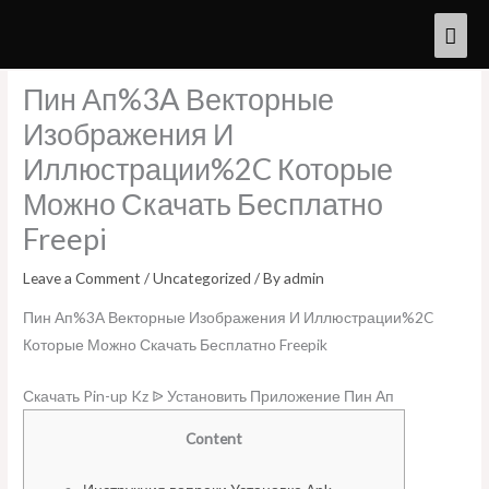
Skip
Mai
to
Men
content
Пин Ап%3A Векторные
Изображения И
Иллюстрации%2C Которые
Можно Скачать Бесплатно
Freepi
Leave a Comment
/
Uncategorized
/ By
admin
Пин Ап%3A Векторные Изображения И Иллюстрации%2C
Которые Можно Скачать Бесплатно Freepik
Скачать Pin-up Kz ᐉ Установить Приложение Пин Ап
Content