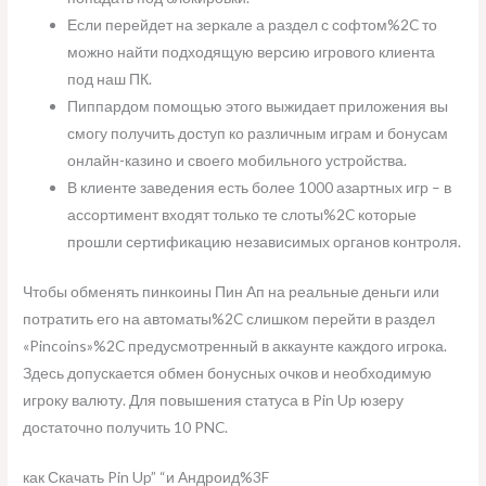
Если перейдет на зеркале а раздел с софтом%2C то
можно найти подходящую версию игрового клиента
под наш ПК.
Пиппардом помощью этого выжидает приложения вы
смогу получить доступ ко различным играм и бонусам
онлайн-казино и своего мобильного устройства.
В клиенте заведения есть более 1000 азартных игр – в
ассортимент входят только те слоты%2C которые
прошли сертификацию независимых органов контроля.
Чтобы обменять пинкоины Пин Ап на реальные деньги или
потратить его на автоматы%2C слишком перейти в раздел
«Pincoins»%2C предусмотренный в аккаунте каждого игрока.
Здесь допускается обмен бонусных очков и необходимую
игроку валюту. Для повышения статуса в Pin Up юзеру
достаточно получить 10 PNC.
как Скачать Pin Up” “и Андроид%3F