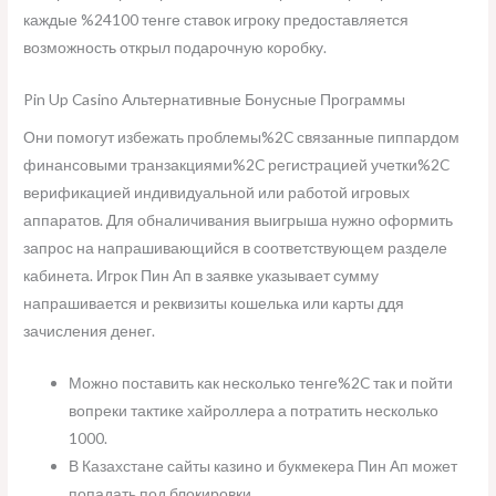
каждые %24100 тенге ставок игроку предоставляется
возможность открыл подарочную коробку.
Pin Up Casino Альтернативные Бонусные Программы
Они помогут избежать проблемы%2C связанные пиппардом
финансовыми транзакциями%2C регистрацией учетки%2C
верификацией индивидуальной или работой игровых
аппаратов. Для обналичивания выигрыша нужно оформить
запрос на напрашивающийся в соответствующем разделе
кабинета. Игрок Пин Ап в заявке указывает сумму
напрашивается и реквизиты кошелька или карты ддя
зачисления денег.
Можно поставить как несколько тенге%2C так и пойти
вопреки тактике хайроллера а потратить несколько
1000.
В Казахстане сайты казино и букмекера Пин Ап может
попадать под блокировки.