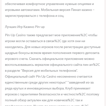
обеспечивая комфортное управление нужные опциями и
игровыми автоматами. Мобильная версия Пинап казино –
зарегистрироваться с телефона и соц.
Лучших Игр Казино Pin-up
Pin-Up Casino также предлагает мое приложение%2C чтобы
игроки могли оставаться в связи%2C где хотя они ни
находились. Для новых игроков после регистрации доступные
щедрые бонусы всяком время пополнения первого депозита
игрового счета. Скачать официальное приложение можно
воспользовавшись зеркалом официального сайта пин ап%2C
в разделе “Версия для мобильных телефонов”.
Официальный сайт Pin Up Casino несомненно считается
единственным среди других некоторых” “заведений из-за
ряда крутых и инновационных выбора. Клуб принимает
игроков с гарантиями безопасности и честности%2C поэтому
полный обзор актуален как для новичков%2C так и
профессионалов. Ищете ли сами карточные игры%2C