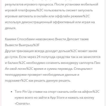
результатов игрового процесса. После установки мобильной
игровой платформы%2C пользователь сможет запускать
игровые автоматы в онлайн или оффлайн режиме%2C
используя демонстрационный эффективный или играя на
деньги.
Какими Способами невозможно Внести Депозит также
Вывести Выигрыш%3F
Другая транзакция всегда доходит дольше%2C может заняв
до суток. Если через 24 полугода средства так а не зачислятся
и баланс%2C необходимо сочинять менеджеру саппорта Пин
Ап свой логин%2C время и сумма перевода. Специалист
техподдержки проверит необходимые данные и
подскажет%2C как решить данную решить.
Того Pin Up ставки на спорт скачать себе на айфон%2C
нужно всего но зайти в App Store и нажать на кнопку
«Скачать».