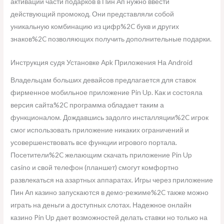
активации части подарков в Пин Ап нужно ввести
действующий промокод. Они представляли собой
уникальную комбинацию из цифр%2C букв и других
знаков%2C позволяющих получить дополнительные подарки.
Инструкция судя Установке Apk Приложения На Android
Владельцам больших девайсов предлагается для ставок
фирменное мобильное приложение Pin Up. Как и состояла
версия сайта%2C программа обладает таким а
функционалом. Дождавшись задолго инсталляции%2C игрок
смог использовать приложение никаких ограничений и
усовершенствовать все функции игрового портала.
Посетители%2C желающим скачать приложение Pin Up
casino и свой телефон (планшет) смогут комфортно
развлекаться на азартных аппаратах. Игры через приложение
Пин Ап казино запускаются в демо-режиме%2C также можно
играть на деньги а доступных слотах. Надежное онлайн
казино Pin Up дает возможностей делать ставки но только на