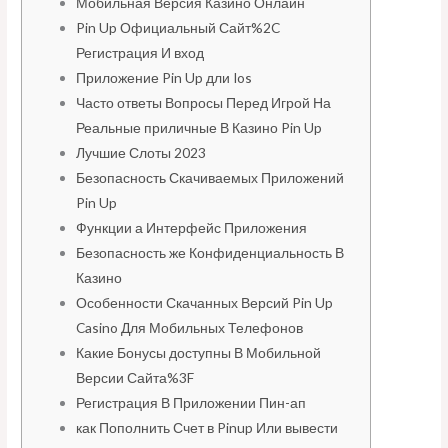
Мобильная Версия Казино Онлайн
Pin Up Официальный Сайт%2C
Регистрация И вход
Приложение Pin Up дли Ios
Часто ответы Вопросы Перед Игрой На
Реальные приличные В Казино Pin Up
Лучшие Слоты 2023
Безопасность Скачиваемых Приложений
Pin Up
Функции а Интерфейс Приложения
Безопасность же Конфиденциальность В
Казино
Особенности Скачанных Версий Pin Up
Casino Для Мобильных Телефонов
Какие Бонусы доступны В Мобильной
Версии Сайта%3F
Регистрация В Приложении Пин-ап
как Пополнить Счет в Pinup Или вывести