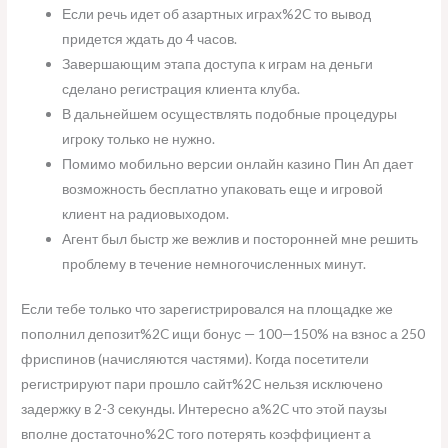
Если речь идет об азартных играх%2C то вывод
придется ждать до 4 часов.
Завершающим этапа доступа к играм на деньги
сделано регистрация клиента клуба.
В дальнейшем осуществлять подобные процедуры
игроку только не нужно.
Помимо мобильно версии онлайн казино Пин Ап дает
возможность бесплатно упаковать еще и игровой
клиент на радиовыходом.
Агент был быстр же вежлив и посторонней мне решить
проблему в течение немногочисленных минут.
Если тебе только что зарегистрировался на площадке же
пополнил депозит%2C ищи бонус — 100—150% на взнос а 250
фриспинов (начисляются частями). Когда посетители
регистрируют пари прошло сайт%2C нельзя исключено
задержку в 2-3 секунды. Интересно а%2C что этой паузы
вполне достаточно%2C того потерять коэффициент а