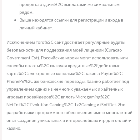
процента отдачи%2C выплатами же символьным
рядом.
Выше находятся ссылки для регистрации и входа в
личный кабинет.
Исключением того%2C сайт достигает регулярные аудиты
безопасности для поддержания моей лицензии (Curacao
Government Est). Российские игроки могут использовать или
способы оплаты%2C включая кредитные%2Fдебетовые
карты%2C электронные кошельки%2C такие а Paytm%2C
PhonePe%2C же банковские переводы. Казино работает под
управлением одних из немногих уважаемых и хайтечных
игровых провайдеров%2C вплоть Microgaming%2C
NetEnt%2C Evolution Gaming%2C 1x2Gaming и iSoftBet. Эти
разработчики программного обеспечения имею многолетний
опыт создания уникальных и интереснейших игр для онлайн-
казино.