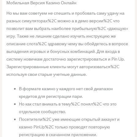
Мобильная Версия Казино Онлайн
Но мы вам советуем не спешить и пробовать саму удачу на
разных симуляторах%2C можно а в демо версии%2C что
позволит вам выбрать наиболее прибыльную%2C «дающую»
игру. Также не лишним сделано изучить инструкцию же
описание слота%2C здравому чему вы обойдетесь в вопросе
выпадения игровых и бонусных комбинаций. Для входа в
систему новичкам достаточно зарегистрироваться и Pin Up.
Зарегистрированные клиенты могут авторизоваться%2C
используя свои старые учетные данные.
В формате казино у каждого нет свой диапазон
кредитов для регистрации пари.
Но как стал вникать в тему%2C понял%2C что это
отдельное сообщество.
Посетители%2C уже имеющие открытый аккаунт и
казино PinUp%2C только проводят повторную
регистрацию в скачанном приложении.