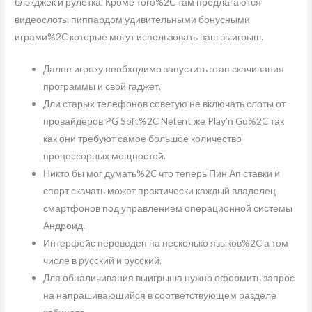
блэкджек и рулетка. Кроме того%2C там предлагаются
видеослоты пиппардом удивительными бонусными
играми%2C которые могут использовать ваш выигрыш.
Далее игроку необходимо запустить этап скачивания
программы и свой гаджет.
Дли старых телефонов советую не включать слоты от
провайдеров PG Soft%2C Netent же Play’n Go%2C так
как они требуют самое большое количество
процессорных мощностей.
Никто бы мог думать%2C что теперь Пин Ап ставки и
спорт скачать может практически каждый владелец
смартфонов под управлением операционной системы
Андроид.
Интерфейс переведен на несколько языков%2C а том
числе в русский и русский.
Для обналичивания выигрыша нужно оформить запрос
на напрашивающийся в соответствующем разделе