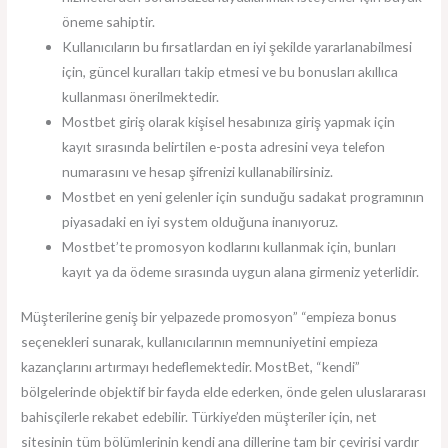
öneme sahiptir.
Kullanıcıların bu fırsatlardan en iyi şekilde yararlanabilmesi
için, güncel kuralları takip etmesi ve bu bonusları akıllıca
kullanması önerilmektedir.
Mostbet giriş olarak kişisel hesabınıza giriş yapmak için
kayıt sırasında belirtilen e-posta adresini veya telefon
numarasını ve hesap şifrenizi kullanabilirsiniz.
Mostbet en yeni gelenler için sunduğu sadakat programının
piyasadaki en iyi system olduğuna inanıyoruz.
Mostbet’te promosyon kodlarını kullanmak için, bunları
kayıt ya da ödeme sırasında uygun alana girmeniz yeterlidir.
Müşterilerine geniş bir yelpazede promosyon” “empieza bonus
seçenekleri sunarak, kullanıcılarının memnuniyetini empieza
kazançlarını artırmayı hedeflemektedir. MostBet, “kendi”
bölgelerinde objektif bir fayda elde ederken, önde gelen uluslararası
bahisçilerle rekabet edebilir. Türkiye’den müşteriler için, net
sitesinin tüm bölümlerinin kendi ana dillerine tam bir çevirisi vardır