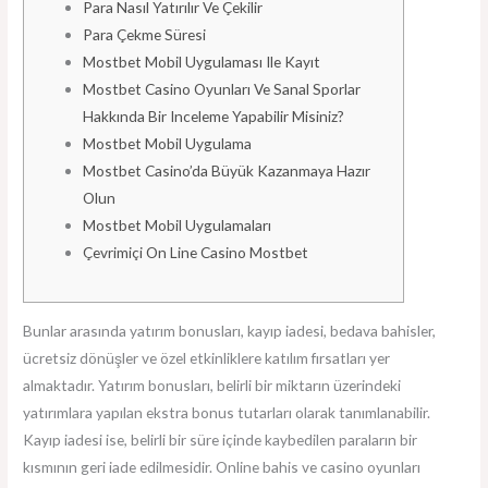
Para Nasıl Yatırılır Ve Çekilir
Para Çekme Süresi
Mostbet Mobil Uygulaması Ile Kayıt
Mostbet Casino Oyunları Ve Sanal Sporlar
Hakkında Bir Inceleme Yapabilir Misiniz?
Mostbet Mobil Uygulama
Mostbet Casino’da Büyük Kazanmaya Hazır
Olun
Mostbet Mobil Uygulamaları
Çevrimiçi On Line Casino Mostbet
Bunlar arasında yatırım bonusları, kayıp iadesi, bedava bahisler,
ücretsiz dönüşler ve özel etkinliklere katılım fırsatları yer
almaktadır. Yatırım bonusları, belirli bir miktarın üzerindeki
yatırımlara yapılan ekstra bonus tutarları olarak tanımlanabilir.
Kayıp iadesi ise, belirli bir süre içinde kaybedilen paraların bir
kısmının geri iade edilmesidir. Online bahis ve casino oyunları