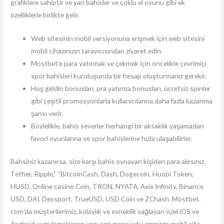
grafiklere sahiptir ve yan bahisler ve çoklu el oyunu gibi ek
özelliklerle birlikte gelir.
Web sitesinin mobil versiyonuna erişmek için web sitesini
mobil cihazınızın tarayıcısından ziyaret edin.
Mostbet’e para yatırmak ve çekmek için öncelikle çevrimiçi
spor bahisleri kuruluşunda bir hesap oluşturmanız gerekir.
Hoş geldin bonusları, pra yatırma bonusları, ücretsiz spinler
gibi çeşitli promosyonlarla kullanıcılarına daha fazla kazanma
şansı verir.
Böylelikle, bahis severler herhangi bir aksaklık yaşamadan
favori oyunlarına ve spor bahislerine hızla ulaşabilirler.
Bahsiniz kazanırsa, size karşı bahis oynayan kişiden para alırsınız.
Tether, Ripple,” “BitcoinCash, Dash, Dogecoin, Huobi Token,
HUSD, Online casino Coin, TRON, NYATA, Axie Infinity, Binance
USD, DAI, Dexsport, TrueUSD, USD Coin ve ZChash. Mostbet.
com’da müşterilerimiz, kolaylık ve esneklik sağlayan özel iOS ve
Android uygulamalarının yanı sıra masaüstü empieza mobil site