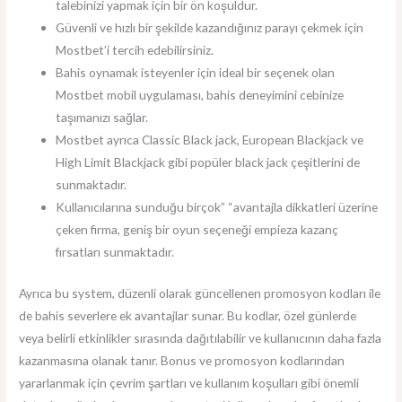
talebinizi yapmak için bir ön koşuldur.
Güvenli ve hızlı bir şekilde kazandığınız parayı çekmek için
Mostbet’i tercih edebilirsiniz.
Bahis oynamak isteyenler için ideal bir seçenek olan
Mostbet mobil uygulaması, bahis deneyimini cebinize
taşımanızı sağlar.
Mostbet ayrıca Classic Black jack, European Blackjack ve
High Limit Blackjack gibi popüler black jack çeşitlerini de
sunmaktadır.
Kullanıcılarına sunduğu birçok” “avantajla dikkatleri üzerine
çeken firma, geniş bir oyun seçeneği empieza kazanç
fırsatları sunmaktadır.
Ayrıca bu system, düzenli olarak güncellenen promosyon kodları ile
de bahis severlere ek avantajlar sunar. Bu kodlar, özel günlerde
veya belirli etkinlikler sırasında dağıtılabilir ve kullanıcının daha fazla
kazanmasına olanak tanır. Bonus ve promosyon kodlarından
yararlanmak için çevrim şartları ve kullanım koşulları gibi önemli