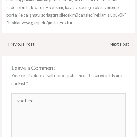
sadece bir fark vardır – gelişmiş kayıt seçeneği yoktur. Sitede,
portal ile çalışmayı zorlaştırabilecek müdahaleci reklamlar, büyük”
“bloklar veya garip düğmeler yoktur.
←
Previous Post
Next Post
→
Leave a Comment
Your email address will not be published.
Required fields are
marked
*
Type
here..