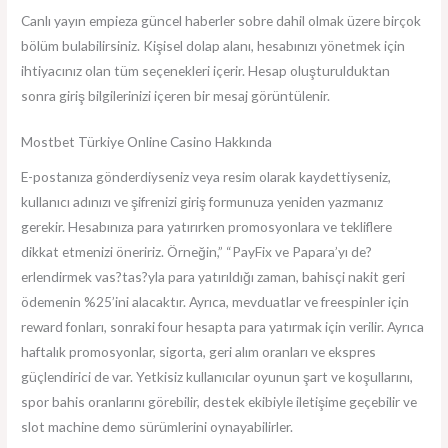
Canlı yayın empieza güncel haberler sobre dahil olmak üzere birçok
bölüm bulabilirsiniz. Kişisel dolap alanı, hesabınızı yönetmek için
ihtiyacınız olan tüm seçenekleri içerir. Hesap oluşturulduktan
sonra giriş bilgilerinizi içeren bir mesaj görüntülenir.
Mostbet Türkiye Online Casino Hakkında
E-postanıza gönderdiyseniz veya resim olarak kaydettiyseniz,
kullanıcı adınızı ve şifrenizi giriş formunuza yeniden yazmanız
gerekir. Hesabınıza para yatırırken promosyonlara ve tekliflere
dikkat etmenizi öneririz. Örneğin,” “PayFix ve Papara’yı de?
erlendirmek vas?tas?yla para yatırıldığı zaman, bahisçi nakit geri
ödemenin %25’ini alacaktır. Ayrıca, mevduatlar ve freespinler için
reward fonları, sonraki four hesapta para yatırmak için verilir. Ayrıca
haftalık promosyonlar, sigorta, geri alım oranları ve ekspres
güçlendirici de var. Yetkisiz kullanıcılar oyunun şart ve koşullarını,
spor bahis oranlarını görebilir, destek ekibiyle iletişime geçebilir ve
slot machine demo sürümlerini oynayabilirler.