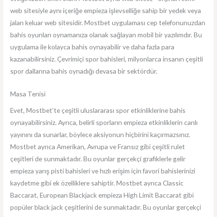
web sitesiyle aynı içeriğe empieza işlevselliğe sahip bir yedek veya
jalan keluar web sitesidir. Mostbet uygulaması cep telefonunuzdan
bahis oyunları oynamanıza olanak sağlayan mobil bir yazılımdır. Bu
uygulama ile kolayca bahis oynayabilir ve daha fazla para
kazanabilirsiniz. Çevrimiçi spor bahisleri, milyonlarca insanın çeşitli
spor dallarına bahis oynadığı devasa bir sektördür.
Masa Tenisi
Evet, Mostbet’te çeşitli uluslararası spor etkinliklerine bahis
oynayabilirsiniz. Ayrıca, belirli sporların empieza etkinliklerin canlı
yayınını da sunarlar, böylece aksiyonun hiçbirini kaçırmazsınız.
Mostbet ayrıca Amerikan, Avrupa ve Fransız gibi çeşitli rulet
çeşitleri de sunmaktadır. Bu oyunlar gerçekçi grafiklerle gelir
empieza yarış pisti bahisleri ve hızlı erişim için favori bahislerinizi
kaydetme gibi ek özelliklere sahiptir. Mostbet ayrıca Classic
Baccarat, European Blackjack empieza High Limit Baccarat gibi
popüler black jack çeşitlerini de sunmaktadır. Bu oyunlar gerçekçi