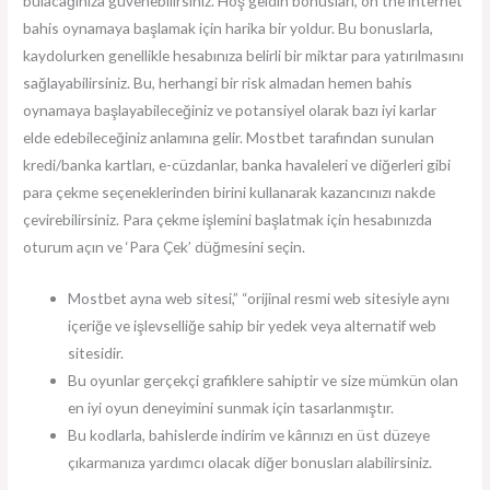
bulacağınıza güvenebilirsiniz. Hoş geldin bonusları, on the internet
bahis oynamaya başlamak için harika bir yoldur. Bu bonuslarla,
kaydolurken genellikle hesabınıza belirli bir miktar para yatırılmasını
sağlayabilirsiniz. Bu, herhangi bir risk almadan hemen bahis
oynamaya başlayabileceğiniz ve potansiyel olarak bazı iyi karlar
elde edebileceğiniz anlamına gelir. Mostbet tarafından sunulan
kredi/banka kartları, e-cüzdanlar, banka havaleleri ve diğerleri gibi
para çekme seçeneklerinden birini kullanarak kazancınızı nakde
çevirebilirsiniz. Para çekme işlemini başlatmak için hesabınızda
oturum açın ve ‘Para Çek’ düğmesini seçin.
Mostbet ayna web sitesi,” “orijinal resmi web sitesiyle aynı
içeriğe ve işlevselliğe sahip bir yedek veya alternatif web
sitesidir.
Bu oyunlar gerçekçi grafiklere sahiptir ve size mümkün olan
en iyi oyun deneyimini sunmak için tasarlanmıştır.
Bu kodlarla, bahislerde indirim ve kârınızı en üst düzeye
çıkarmanıza yardımcı olacak diğer bonusları alabilirsiniz.