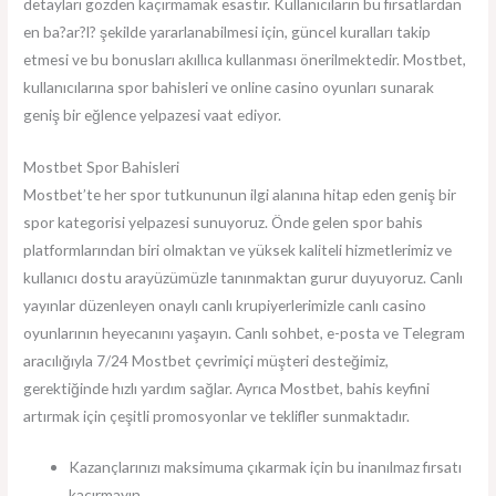
detayları gözden kaçırmamak esastır. Kullanıcıların bu fırsatlardan
en ba?ar?l? şekilde yararlanabilmesi için, güncel kuralları takip
etmesi ve bu bonusları akıllıca kullanması önerilmektedir. Mostbet,
kullanıcılarına spor bahisleri ve online casino oyunları sunarak
geniş bir eğlence yelpazesi vaat ediyor.
Mostbet Spor Bahisleri
Mostbet’te her spor tutkununun ilgi alanına hitap eden geniş bir
spor kategorisi yelpazesi sunuyoruz. Önde gelen spor bahis
platformlarından biri olmaktan ve yüksek kaliteli hizmetlerimiz ve
kullanıcı dostu arayüzümüzle tanınmaktan gurur duyuyoruz. Canlı
yayınlar düzenleyen onaylı canlı krupiyerlerimizle canlı casino
oyunlarının heyecanını yaşayın. Canlı sohbet, e-posta ve Telegram
aracılığıyla 7/24 Mostbet çevrimiçi müşteri desteğimiz,
gerektiğinde hızlı yardım sağlar. Ayrıca Mostbet, bahis keyfini
artırmak için çeşitli promosyonlar ve teklifler sunmaktadır.
Kazançlarınızı maksimuma çıkarmak için bu inanılmaz fırsatı
kaçırmayın.