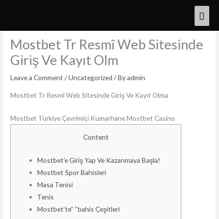
Skip
Mai
to
Men
content
Mostbet Tr Resmî Web Sitesinde
Giriş Ve Kayıt Olm
Leave a Comment
/
Uncategorized
/ By
admin
Mostbet Tr Resmî Web Sitesinde Giriş Ve Kayıt Olma
Mostbet Türkiye Çevrimiçi Kumarhane Mostbet Casino
Content
Mostbet’e Giriş Yap Ve Kazanmaya Başla!
Mostbet Spor Bahisleri
Masa Tenisi
Tenis
Mostbet’te” “bahis Çeşitleri