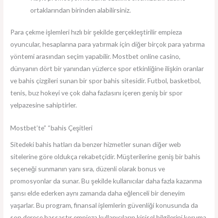
ortaklarından birinden alabilirsiniz.
Para çekme işlemleri hızlı bir şekilde gerçekleştirilir empieza
oyuncular, hesaplarına para yatırmak için diğer birçok para yatırma
yöntemi arasından seçim yapabilir. Mostbet online casino,
dünyanın dört bir yanından yüzlerce spor etkinliğine ilişkin oranlar
ve bahis çizgileri sunan bir spor bahis sitesidir. Futbol, ​​basketbol, ​​
tenis, buz hokeyi ve çok daha fazlasını içeren geniş bir spor
yelpazesine sahiptirler.
Mostbet’te” “bahis Çeşitleri
Sitedeki bahis hatları da benzer hizmetler sunan diğer web
sitelerine göre oldukça rekabetçidir. Müşterilerine geniş bir bahis
seçeneği sunmanın yanı sıra, düzenli olarak bonus ve
promosyonlar da sunar. Bu şekilde kullanıcılar daha fazla kazanma
şansı elde ederken aynı zamanda daha eğlenceli bir deneyim
yaşarlar. Bu program, finansal işlemlerin güvenliği konusunda da
son derece hassastır empieza kullanıcıların kişisel bilgilerini koruma