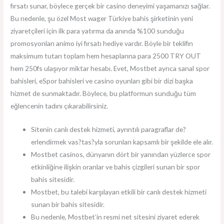
fırsatı sunar, böylece gerçek bir casino deneyimi yaşamanızı sağlar.
Bu nedenle, şu özel Most wager Türkiye bahis şirketinin yeni
ziyaretçileri için ilk para yatırma da anında %100 sunduğu
promosyonları animo iyi fırsatı hediye vardır. Böyle bir teklifin
maksimum tutarı toplam hem hesaplarına para 2500 TRY OUT
hem 250fs ulaşıyor miktar hesabı. Evet, Mostbet ayrıca sanal spor
bahisleri, eSpor bahisleri ve casino oyunları gibi bir dizi başka
hizmet de sunmaktadır. Böylece, bu platformun sunduğu tüm
eğlencenin tadını çıkarabilirsiniz.
Sitenin canlı destek hizmeti, ayrıntılı paragraflar de?
erlendirmek vas?tas?yla sorunları kapsamlı bir şekilde ele alır.
Mostbet casinos, dünyanın dört bir yanından yüzlerce spor
etkinliğine ilişkin oranlar ve bahis çizgileri sunan bir spor
bahis sitesidir.
Mostbet, bu talebi karşılayan etkili bir canlı destek hizmeti
sunan bir bahis sitesidir.
Bu nedenle, Mostbet’in resmi net sitesini ziyaret ederek