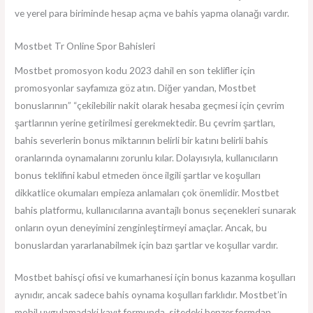
ve yerel para biriminde hesap açma ve bahis yapma olanağı vardır.
Mostbet Tr Online Spor Bahisleri
Mostbet promosyon kodu 2023 dahil en son teklifler için
promosyonlar sayfamıza göz atın. Diğer yandan, Mostbet
bonuslarının” “çekilebilir nakit olarak hesaba geçmesi için çevrim
şartlarının yerine getirilmesi gerekmektedir. Bu çevrim şartları,
bahis severlerin bonus miktarının belirli bir katını belirli bahis
oranlarında oynamalarını zorunlu kılar. Dolayısıyla, kullanıcıların
bonus teklifini kabul etmeden önce ilgili şartlar ve koşulları
dikkatlice okumaları empieza anlamaları çok önemlidir. Mostbet
bahis platformu, kullanıcılarına avantajlı bonus seçenekleri sunarak
onların oyun deneyimini zenginleştirmeyi amaçlar. Ancak, bu
bonuslardan yararlanabilmek için bazı şartlar ve koşullar vardır.
Mostbet bahisçi ofisi ve kumarhanesi için bonus kazanma koşulları
aynıdır, ancak sadece bahis oynama koşulları farklıdır. Mostbet’in
mobil uygulamadaki kayıt formunda, sitedeki benzer formdan