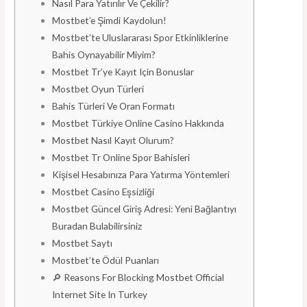
Nasıl Para Yatırılır Ve Çekilir?
Mostbet’e Şimdi Kaydolun!
Mostbet’te Uluslararası Spor Etkinliklerine
Bahis Oynayabilir Miyim?
Mostbet Tr’ye Kayıt Için Bonuslar
Mostbet Oyun Türleri
Bahis Türleri Ve Oran Formatı
Mostbet Türkiye Online Casino Hakkında
Mostbet Nasıl Kayıt Olurum?
Mostbet Tr Online Spor Bahisleri
Kişisel Hesabınıza Para Yatırma Yöntemleri
Mostbet Casino Eşsizliği
Mostbet Güncel Giriş Adresi: Yeni Bağlantıyı
Buradan Bulabilirsiniz
Mostbet Saytı
Mostbet’te Ödül Puanları
🔎 Reasons For Blocking Mostbet Official
Internet Site In Turkey