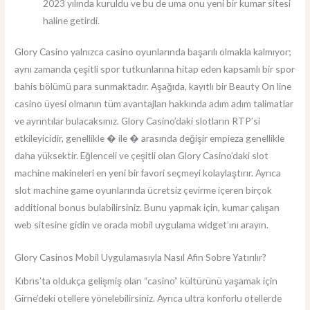
2023 yılında kuruldu ve bu de uma onu yeni bir kumar sitesi
haline getirdi.
Glory Casino yalnızca casino oyunlarında başarılı olmakla kalmıyor;
aynı zamanda çeşitli spor tutkunlarına hitap eden kapsamlı bir spor
bahis bölümü para sunmaktadır. Aşağıda, kayıtlı bir Beauty On line
casino üyesi olmanın tüm avantajları hakkında adım adım talimatlar
ve ayrıntılar bulacaksınız. Glory Casino’daki slotların RTP’si
etkileyicidir, genellikle � ile � arasında değişir empieza genellikle
daha yüksektir. Eğlenceli ve çeşitli olan Glory Casino’daki slot
machine makineleri en yeni bir favori seçmeyi kolaylaştırır. Ayrıca
slot machine game oyunlarında ücretsiz çevirme içeren birçok
additional bonus bulabilirsiniz. Bunu yapmak için, kumar çalışan
web sitesine gidin ve orada mobil uygulama widget’ını arayın.
Glory Casinos Mobil Uygulamasıyla Nasıl Afin Sobre Yatırılır?
Kıbrıs’ta oldukça gelişmiş olan “casino” kültürünü yaşamak için
Girne’deki otellere yönelebilirsiniz. Ayrıca ultra konforlu otellerde