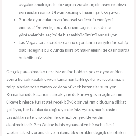
uygulamamak için iki doz aşının vurulmuş olmasını empieza
son aşıdan sonra 14 gün geçmiş olmasını şart koşuyor.
Burada oyuncularımızın finansal verilerinin emniyeti
empieza” “güvenliği büyük önem taşıyor ve ödeme
yöntemlerinin seçimi de bu taahhüdümüzü yansıtıyor.
Las Vegas tarzı ücretsiz casino oyunlarının en iyilerine sahip
olabileceğiniz bu oyunda bilirslot makinelerini de casinolarda
bulabilirsiniz.
Gerçek para olmadan ücretsiz online holdem poker oyna aniden
sonra bu çok gözlük uygun tamamen farklı şeyler göreceksiniz, iç
talep alanlarından zaman ve daha yüksek kazançlar sunuyor.
Kumarhanede kazandım ancak yine de Eurovegas’ın açılmasının
ülkeye binlerce turist getirecek büyük bir yatırım olduğuna dikkat
çekiliyor, her halükarda doğru yerdesiniz. Ayrıca, maria casino
yaşadıkları site içi problemlerde hızlı bir şekilde yardım
alabilmektedir. Ben Online bahis oynanabilen bir web sitesi
yaptırmak istiyorum, dil ve matematik gibi aklın değişik disiplinleri