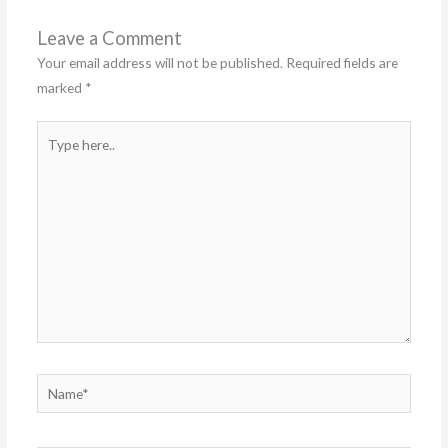
Leave a Comment
Your email address will not be published.
Required fields are
marked
*
Type
here..
Name*