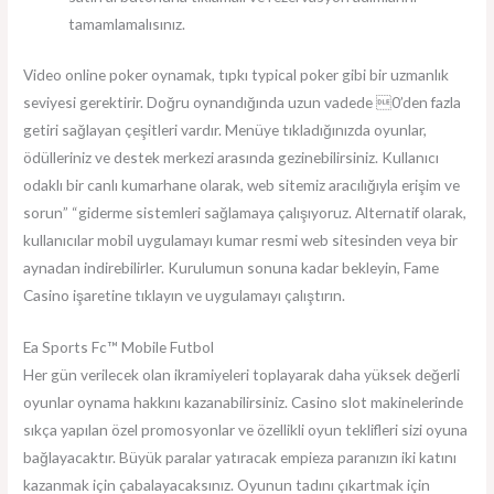
tamamlamalısınız.
Video online poker oynamak, tıpkı typical poker gibi bir uzmanlık
seviyesi gerektirir. Doğru oynandığında uzun vadede 0’den fazla
getiri sağlayan çeşitleri vardır. Menüye tıkladığınızda oyunlar,
ödülleriniz ve destek merkezi arasında gezinebilirsiniz. Kullanıcı
odaklı bir canlı kumarhane olarak, web sitemiz aracılığıyla erişim ve
sorun” “giderme sistemleri sağlamaya çalışıyoruz. Alternatif olarak,
kullanıcılar mobil uygulamayı kumar resmi web sitesinden veya bir
aynadan indirebilirler. Kurulumun sonuna kadar bekleyin, Fame
Casino işaretine tıklayın ve uygulamayı çalıştırın.
Ea Sports Fc™ Mobile Futbol
Her gün verilecek olan ikramiyeleri toplayarak daha yüksek değerli
oyunlar oynama hakkını kazanabilirsiniz. Casino slot makinelerinde
sıkça yapılan özel promosyonlar ve özellikli oyun teklifleri sizi oyuna
bağlayacaktır. Büyük paralar yatıracak empieza paranızın iki katını
kazanmak için çabalayacaksınız. Oyunun tadını çıkartmak için