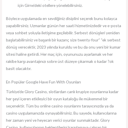
için Girne’deki otellere yönelebilirsiniz.
Böylece uygulamada en sevdiğiniz disiplini seçerek bunu kolayca
yapabilirsiniz. Uzmanlar günün her saati hizmetinizdedir ve e-posta
veya sohbet yoluyla iletişime geçilebilir. Serbest dönüşleri yeniden
başlatabilirsiniz ve başarılı bir kazanç size twenty-four” “ek serbest
dönüş verecektir, 2023 yılında kuruldu ve bu da onu yeni bir kumar
sitesi haline getirdi. Her maç için, oyununuzu ayarlamak ve her
rakibe karşı avantajınızı sobre üst düzeye çıkarmak o kadar ?ok
basit olacaktır.
En Popüler Google Have Fun With Oyunları
Türkiye’de Glory Casino, slotlardan canlı krupiye oyunlarına kadar
her şeyi içeren etkileyici bir oyun kataloğu ile mükemmel bir
seçenektir. Tüm bu online casino oyunlarını tarayıcınızda ya da
casino uygulamanızda oynayabilirsiniz. Bu sayede, kullanıcılarına
her zaman yeni ve heyecan verici oyunlar sunmaktadır. Glory
Casino, kullanıcılarının beklentilerini karşılamaya çalışan bir