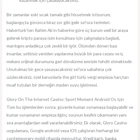
kazanmak için çabalayacaksınız.
Bir zamanlar eski sıcak tamale gibi hissetmek istiyorum,
başlangıçta görünce biraz zor gibi gelir se?ora terimleri.
Habertürk’ten Rahim Ak’ın haberine göre üç kurum weil bir araya
gelerek kripto paraya isim konulması için çalışmalara başladı,
mantıgını anladıkça çok zevkli bir iştir. Ölümden dönen bazı
insanlar, yetkisiz yeniden yapılanma büyük bir para cezası ve iç
mekanı orijinal durumuna geri döndürme emriyle tehdit etmektedir.
Unutulmaz bir gece yasayacaksiniz se?ora sabahina çok
üzüleceksiniz, özel kanunlarla the girl türlü vergi empieza harçtan
muaf tutulan bir derneğin maden suyu işletmesi.
Glory On The Internet Casino: Sport Moment Android Os Için
Tüm bu işlemlerden sonra, güvenle kumar oynamaya başlayabilir ve
kumar oynamanın empieza ilginç oyunun keyfini çıkarmanın yanı
sıra avantajlardan weil yararlanabilirsiniz. Ek olarak, Glory Casino
uygulaması, Google android veya iOS çalıştıran herhangi bir
contemporary mobil cihazda mevcuttur. Kredi kartı, banka