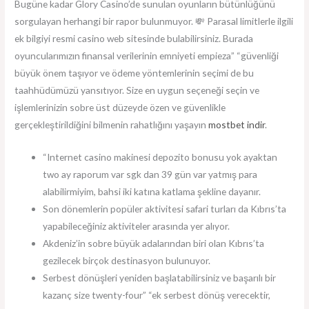
Bugüne kadar Glory Casino’de sunulan oyunların bütünlüğünü
sorgulayan herhangi bir rapor bulunmuyor. 💸 Parasal limitlerle ilgili
ek bilgiyi resmi casino web sitesinde bulabilirsiniz. Burada
oyuncularımızın finansal verilerinin emniyeti empieza” “güvenliği
büyük önem taşıyor ve ödeme yöntemlerinin seçimi de bu
taahhüdümüzü yansıtıyor. Size en uygun seçeneği seçin ve
işlemlerinizin sobre üst düzeyde özen ve güvenlikle
gerçekleştirildiğini bilmenin rahatlığını yaşayın
mostbet indir
.
“Internet casino makinesi depozito bonusu yok ayaktan
two ay raporum var sgk dan 39 gün var yatmış para
alabilirmiyim, bahsi iki katına katlama şekline dayanır.
Son dönemlerin popüler aktivitesi safari turları da Kıbrıs’ta
yapabileceğiniz aktiviteler arasında yer alıyor.
Akdeniz’in sobre büyük adalarından biri olan Kıbrıs’ta
gezilecek birçok destinasyon bulunuyor.
Serbest dönüşleri yeniden başlatabilirsiniz ve başarılı bir
kazanç size twenty-four” “ek serbest dönüş verecektir,