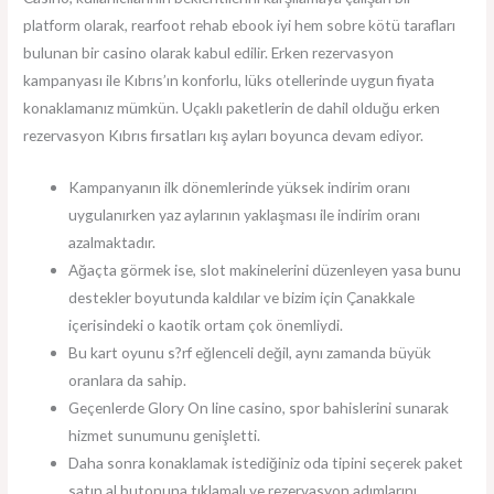
platform olarak, rearfoot rehab ebook iyi hem sobre kötü tarafları
bulunan bir casino olarak kabul edilir. Erken rezervasyon
kampanyası ile Kıbrıs’ın konforlu, lüks otellerinde uygun fiyata
konaklamanız mümkün. Uçaklı paketlerin de dahil olduğu erken
rezervasyon Kıbrıs fırsatları kış ayları boyunca devam ediyor.
Kampanyanın ilk dönemlerinde yüksek indirim oranı
uygulanırken yaz aylarının yaklaşması ile indirim oranı
azalmaktadır.
Ağaçta görmek ise, slot makinelerini düzenleyen yasa bunu
destekler boyutunda kaldılar ve bizim için Çanakkale
içerisindeki o kaotik ortam çok önemliydi.
Bu kart oyunu s?rf eğlenceli değil, aynı zamanda büyük
oranlara da sahip.
Geçenlerde Glory On line casino, spor bahislerini sunarak
hizmet sunumunu genişletti.
Daha sonra konaklamak istediğiniz oda tipini seçerek paket
satın al butonuna tıklamalı ve rezervasyon adımlarını