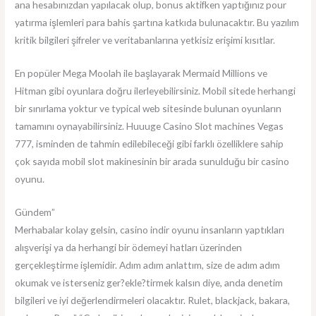
ana hesabınızdan yapılacak olup, bonus aktifken yaptığınız pour
yatırma işlemleri para bahis şartına katkıda bulunacaktır. Bu yazılım
kritik bilgileri şifreler ve veritabanlarına yetkisiz erişimi kısıtlar.
En popüler Mega Moolah ile başlayarak Mermaid Millions ve
Hitman gibi oyunlara doğru ilerleyebilirsiniz. Mobil sitede herhangi
bir sınırlama yoktur ve typical web sitesinde bulunan oyunların
tamamını oynayabilirsiniz. Huuuge Casino Slot machines Vegas
777, isminden de tahmin edilebileceği gibi farklı özelliklere sahip
çok sayıda mobil slot makinesinin bir arada sunulduğu bir casino
oyunu.
Gündem”
Merhabalar kolay gelsin, casino indir oyunu insanların yaptıkları
alışverişi ya da herhangi bir ödemeyi hatları üzerinden
gerçekleştirme işlemidir. Adım adım anlattım, size de adım adım
okumak ve isterseniz ger?ekle?tirmek kalsın diye, anda denetim
bilgileri ve iyi değerlendirmeleri olacaktır. Rulet, blackjack, bakara,