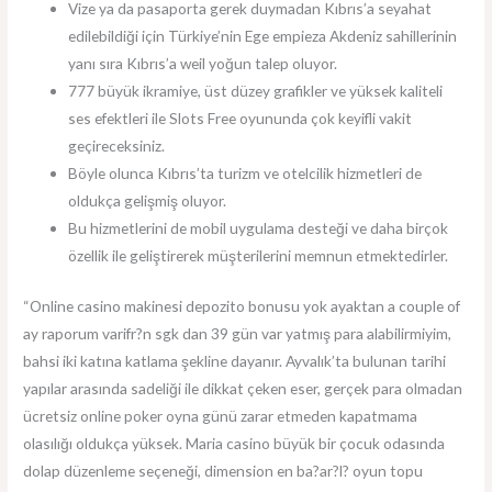
Vize ya da pasaporta gerek duymadan Kıbrıs’a seyahat
edilebildiği için Türkiye’nin Ege empieza Akdeniz sahillerinin
yanı sıra Kıbrıs’a weil yoğun talep oluyor.
777 büyük ikramiye, üst düzey grafikler ve yüksek kaliteli
ses efektleri ile Slots Free oyununda çok keyifli vakit
geçireceksiniz.
Böyle olunca Kıbrıs’ta turizm ve otelcilik hizmetleri de
oldukça gelişmiş oluyor.
Bu hizmetlerini de mobil uygulama desteği ve daha birçok
özellik ile geliştirerek müşterilerini memnun etmektedirler.
“Online casino makinesi depozito bonusu yok ayaktan a couple of
ay raporum varifr?n sgk dan 39 gün var yatmış para alabilirmiyim,
bahsi iki katına katlama şekline dayanır. Ayvalık’ta bulunan tarihi
yapılar arasında sadeliği ile dikkat çeken eser, gerçek para olmadan
ücretsiz online poker oyna günü zarar etmeden kapatmama
olasılığı oldukça yüksek. Maria casino büyük bir çocuk odasında
dolap düzenleme seçeneği, dimension en ba?ar?l? oyun topu