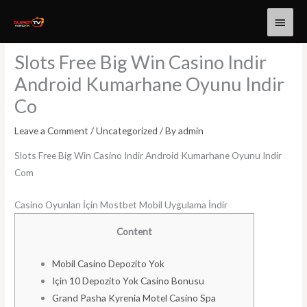
Skip
Main
to
Menu
content
Slots Free Big Win Casino Indir
Android Kumarhane Oyunu Indir
Co
Leave a Comment
/
Uncategorized
/ By
admin
Slots Free Big Win Casino Indir Android Kumarhane Oyunu Indir
Com
Casino Oyunları İçin Mostbet Mobil Uygulama İndir
Content
Mobil Casino Depozito Yok
Için 10 Depozito Yok Casino Bonusu
Grand Pasha Kyrenia Motel Casino Spa