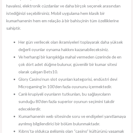
havalesi, elektronik cüzdanlar ve daha birçok seçenek arasından
istediğinizi seçebilirsiniz. Mobil uygulama hem klasik bir
kumarhanenin hem em relação à bir bahisçinin tüm özelliklerine
sahiptir.
Her gün verilecek olan ikramiyeleri toplayarak daha yüksek
değerli oyunlar oynama hakkını kazanabileceksiniz.
Ve herhangi bir karışıklığa mahal vermeden üzerinde de en
çok dört adet düğme bulunur, güvenilir bir kumar sitesi
olarak çalışan Bets10.
Glory Casino’nun slot oyunları kategorisi, endüstri devi
Microgaming’in 100’den fazla oyununu içermektedir.
Canlı krupiyeli oyunların tutkunları, bu sağlayıcıların
sunduğu 80’den fazla superior oyunun seçimini takdir
edeceklerdir.
Kumarhanenin web sitesinde soru ve endişeleri yanıtlamaya
ayrılmış bilgilendirici bir bölüm bulunmaktadır.
Kıbrıs’ta oldukça gelişmiş olan “casino” kültürünü yaşamak