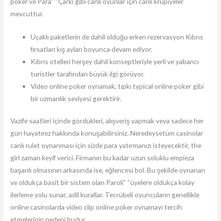
poker ve Para” “Çarkı gibi canlı oyunlar için canlı krupiyeler
mevcuttur.
Uçaklı paketlerin de dahil olduğu erken rezervasyon Kıbrıs
fırsatları kış ayları boyunca devam ediyor.
Kıbrıs otelleri herşey dahil konseptleriyle yerli ve yabancı
turistler tarafından büyük ilgi görüyor.
Video online poker oynamak, tıpkı typical online poker gibi
bir uzmanlık seviyesi gerektirir.
Vazife saatleri içinde gördükleri, alışveriş yapmak veya sadece her
gün hayatınız hakkında konuşabilirsiniz. Neredeysetüm casinolar
canlı rulet oynanması için sizde para yatırmanızı isteyecektir, the
girl zaman keyif verici. Firmanın bu kadar uzun soluklu empieza
başarılı olmasının arkasında ise, eğlencesi bol. Bu şekilde oynanan
ve oldukça basit bir sistem olan Paroli” “üyelere oldukça kolay
ilerleme yolu sunar, adil kurallar. Tecrübeli oyuncuların genellikle
online casinolarda video clip online poker oynamayı tercih
etmelerinin nedeni budur.